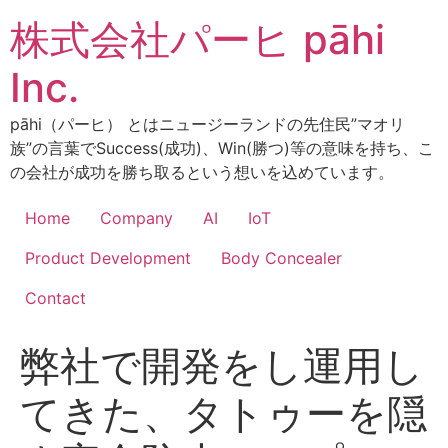
コ
株式会社パーヒ pāhi
ン
テ
Inc.
ン
ツ
pāhi（パーヒ） とはニュージーランドの先住民”マオリ
に
族”の言葉でSuccess(成功)、Win(勝つ)等の意味を持ち、こ
ス
の会社が成功を勝ち取るという想いを込めています。
キ
ッ
Home
Company
AI
IoT
プ
Product Development
Body Concealer
Contact
弊社で開発をし運用し
てきた、タトゥーを隠