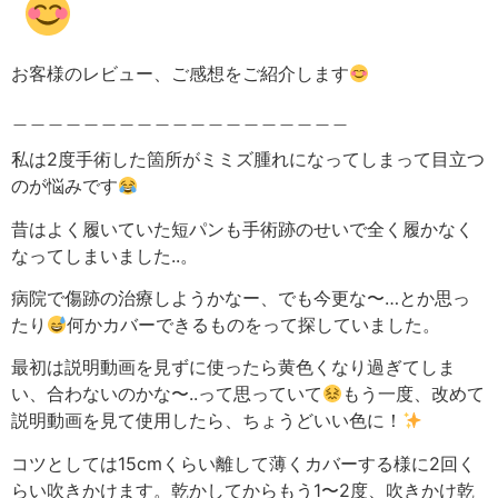
お客様のレビュー、ご感想をご紹介します
＿＿＿＿＿＿＿＿＿＿＿＿＿＿＿＿＿＿＿
私は2度手術した箇所がミミズ腫れになってしまって目立つ
のが悩みです
昔はよく履いていた短パンも手術跡のせいで全く履かなく
なってしまいました..。
病院で傷跡の治療しようかなー、でも今更な〜…とか思っ
たり
何かカバーできるものをって探していました。
最初は説明動画を見ずに使ったら黄色くなり過ぎてしま
い、合わないのかな〜..って思っていて
もう一度、改めて
説明動画を見て使用したら、ちょうどいい色に！
コツとしては15cmくらい離して薄くカバーする様に2回く
らい吹きかけます。乾かしてからもう1〜2度、吹きかけ乾