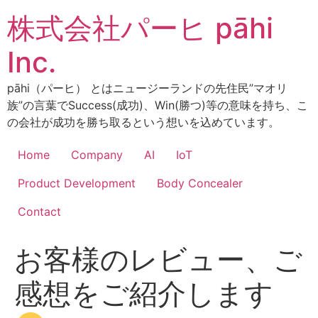
コ
株式会社パーヒ pāhi
ン
テ
Inc.
ン
ツ
pāhi（パーヒ） とはニュージーランドの先住民”マオリ
に
族”の言葉でSuccess(成功)、Win(勝つ)等の意味を持ち、こ
ス
の会社が成功を勝ち取るという想いを込めています。
キ
ッ
Home
Company
AI
IoT
プ
Product Development
Body Concealer
Contact
お客様のレビュー、ご
感想をご紹介します