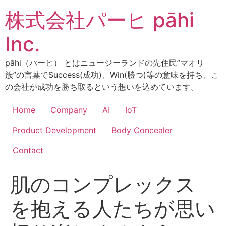
コ
株式会社パーヒ pāhi
ン
テ
Inc.
ン
ツ
pāhi（パーヒ） とはニュージーランドの先住民”マオリ
に
族”の言葉でSuccess(成功)、Win(勝つ)等の意味を持ち、こ
ス
の会社が成功を勝ち取るという想いを込めています。
キ
ッ
Home
Company
AI
IoT
プ
Product Development
Body Concealer
Contact
肌のコンプレックス
を抱える人たちが思い