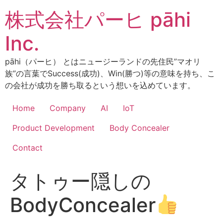
コ
株式会社パーヒ pāhi
ン
テ
Inc.
ン
ツ
pāhi（パーヒ） とはニュージーランドの先住民”マオリ
に
族”の言葉でSuccess(成功)、Win(勝つ)等の意味を持ち、こ
ス
の会社が成功を勝ち取るという想いを込めています。
キ
ッ
Home
Company
AI
IoT
プ
Product Development
Body Concealer
Contact
タトゥー隠しの
BodyConcealer